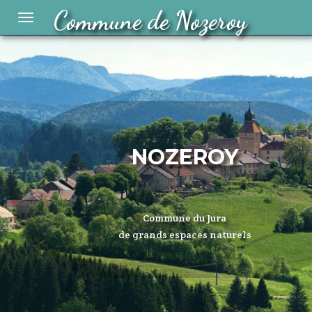
Commune de Nozeroy
Toggle
navigation
NOZEROY
Commune du Jura
de grands espaces naturels