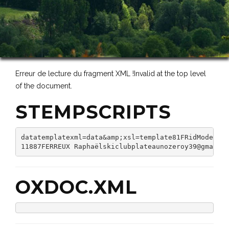
Erreur de lecture du fragment XML !Invalid at the top level
of the document.
STEMPSCRIPTS
datatemplatexml=data&amp;xsl=template81FRidModele=8
11887FERREUX Raphaëlskiclubplateaunozeroy39@gmail.
OXDOC.XML