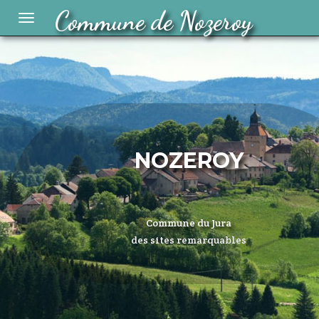
Commune de Nozeroy
Toggle
navigation
NOZEROY
Commune du Jura
des sites remarquables