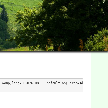
1&amp;lang=FR2026-08-090default.asp?arbo=1datatemplatexm