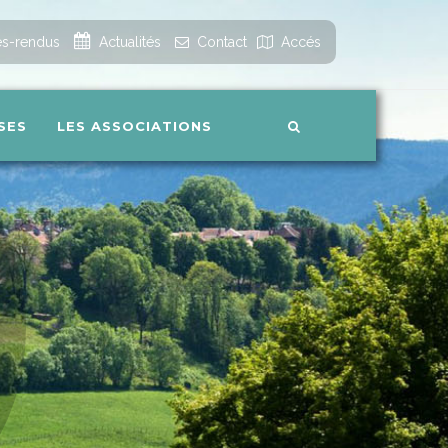
s-rendus
Actualités
Contact
Accés
SES
LES ASSOCIATIONS