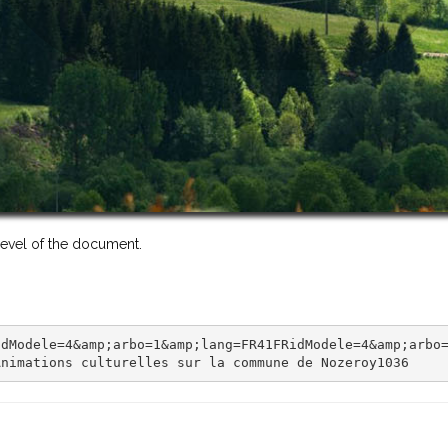
 level of the document.
dModele=4&amp;arbo=1&amp;lang=FR41FRidModele=4&amp;arbo=
Animations culturelles sur la commune de Nozeroy1036