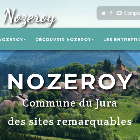
Nozeroy
Accueil
Compte
 NOZEROY
DÉCOUVRIR NOZEROY
LES ENTREPRI
NOZEROY
Commune du Jura
des sites remarquables