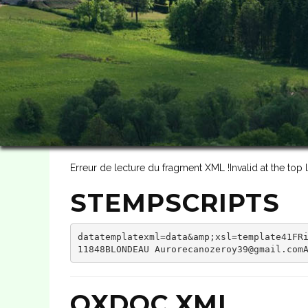
Erreur de lecture du fragment XML !Invalid at the top
STEMPSCRIPTS
datatemplatexml=data&amp;xsl=template41FRi
11848BLONDEAU Aurorecanozeroy39@gmail.com
OXDOC.XML